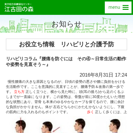
お知らせ
お役立ち情報 リハビリと介護予防
リハビリコラム『腰痛を防ぐには その④～日常生活の動作
や姿勢を見直そう～』
2016年8月31日 17:24
慢性腰痛の大きな原因となるのが、日頃の姿勢の悪さや腰に負担をかける
生活動作です。ここを意識的に見直すことが、腰痛予防＆改善の第一歩で
す。
立ち方
正しく立つと、横から見た時に、頭(耳の後ろ)から足のくるぶ
しまでが一直線に なります。この姿勢は、骨盤が前に30度かたむいた理想
的な状態にあり、背骨 も本来のゆるやかなカーブを保てるので、腰に余計
な負担がかかりません。体が 左右どちらかにかたむかないようにし、下腹
の筋肉に力を入れるのもポイントです。
歩く
正しく歩くには、上