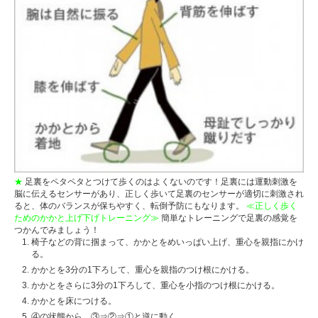
★
足裏をペタペタとつけて歩くのはよくないのです！足裏には運動刺激を
脳に伝えるセンサーがあり、正しく歩いて足裏のセンサーが適切に刺激され
ると、体のバランスが保ちやすく、転倒予防にもなります。
≪正しく歩く
ためのかかと上げ下げトレーニング≫
簡単なトレーニングで足裏の感覚を
つかんでみましょう！
椅子などの背に掴まって、かかとをめいっぱい上げ、重心を親指にかけ
る。
かかとを3分の1下ろして、重心を親指のつけ根にかける。
かかとをさらに3分の1下ろして、重心を小指のつけ根にかける。
かかとを床につける。
④の状態から、③⇒②⇒①と逆に動く。