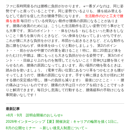
ファに長時間座るのは腰椎に負担がかかります。 ※一番ダメなのは、同じ姿
勢でずっと座っていることです。同じ姿勢でいるよりも、 膝を組み替える
などして血行を促した方が腰痛予防になります。
生活動作のひと工夫で腰
痛を改善
毎日行っている何気ない動作が腰痛の原因になることがありま
す。腰痛の改善のためには、こうした生活動作を正しい姿勢で行う事がとて
も大事です。 第1のポイント・・・体をひねる・ねじるといった動きをしな
いこと！後ろを振り向くときなど、つい身体をひねってしまいがちですが、
これが腰に大きな負担をかけます。布団から起きるときなど、どんな動作も
急に腰をひねらず、体全体をゆっくりと動かしましょう。 第2のポイン
ト・・・前かがみや中腰での作業を避けること！特に、前に20度ほど体を
かたむけた中腰は、腰にもっとも大きな負担がかかる姿勢です。 第3のポイ
ント・・・目線より上のものを無理してとらないこと！背伸びは腰を強くそ
らせるため、腰痛の原因になってしまいます。高い場所の物を取るときは、
踏み台を使いましょう。（電車で高い位置にあるつり革をつかむときも腰が
そってしまうので、腰痛の原因になります。手すり棒に掴まる方が揺れに対
する腰の安定感が増し、腰への負担も減ります） 最後にひとこと・・・ 腰
の痛みはつらいものですが、腰痛の大半は日々のケアを続けることですっき
りと解消できます。毎日少し意識して行動すると、腰痛緩和の手助けになる
事間違いなしです！
最新記事
○8月・9月 説明会開催のおしらせ○
2026年インターンシップ【夏】開催決定：キャリアの輪郭を描く1日に。
8月の公開セミナー ～新しい後見人制度について～