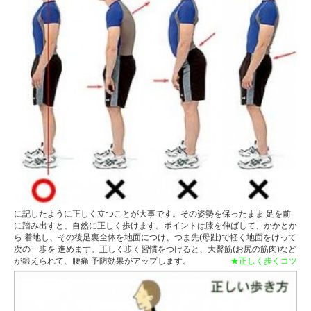
に記したように正しく立つことが大事です。その姿勢を保ったまま 足を前
に踏み出すと、自然に正しく歩けます。ポイントは膝を伸ばして、かかとか
ら 着地し、その後足裏全体を地面につけ、つま先(母趾)で軽く地面をけって
次の一歩を 進めます。正しく歩く習慣をつけると、大臀筋(お尻の筋肉)など
が鍛えられて、腰痛 予防効果がアップします。
★正しく歩くコツ