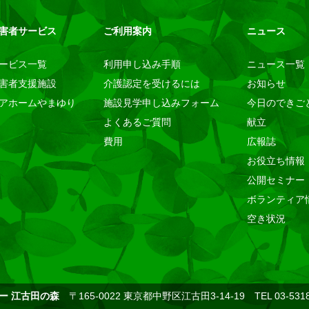
害者サービス
ご利用案内
ニュース
ービス一覧
利用申し込み手順
ニュース一覧
害者支援施設
介護認定を受けるには
お知らせ
アホームやまゆり
施設見学申し込みフォーム
今日のできご
よくあるご質問
献立
費用
広報誌
お役立ち情報
公開セミナー
ボランティア
空き状況
ー 江古田の森
〒165-0022 東京都中野区江古田3-14-19 TEL 03-5318