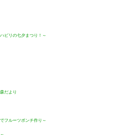
ハビリの七夕まつり！～
森だより
でフルーツポンチ作り～
～