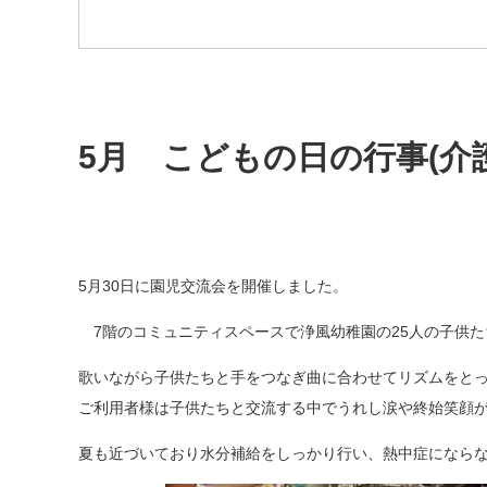
5月 こどもの日の行事(介
5
月
30
日に園児交流会を開催しました。
7
階のコミュニティスペースで浄風幼稚園の
25
人の子供た
歌いながら子供たちと手をつなぎ曲に合わせてリズムをと
ご利用者様は子供たちと交流する中でうれし涙や終始笑顔
夏も近づいており水分補給をしっかり行い、熱中症になら