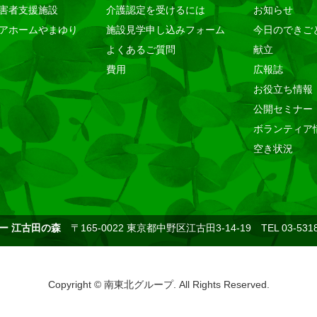
害者支援施設
介護認定を受けるには
お知らせ
アホームやまゆり
施設見学申し込みフォーム
今日のできご
よくあるご質問
献立
費用
広報誌
お役立ち情報
公開セミナー
ボランティア
空き状況
ー 江古田の森
〒165-0022 東京都中野区江古田3-14-19 TEL 03-5318
Copyright © 南東北グループ. All Rights Reserved.