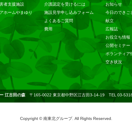
害者支援施設
介護認定を受けるには
お知らせ
アホームやまゆり
施設見学申し込みフォーム
今日のできご
よくあるご質問
献立
費用
広報誌
お役立ち情報
公開セミナー
ボランティア
空き状況
ー 江古田の森
〒165-0022 東京都中野区江古田3-14-19 TEL 03-5318
Copyright © 南東北グループ. All Rights Reserved.