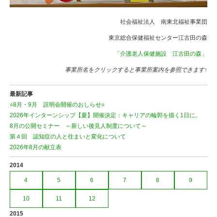
社会福祉法人 南東北福祉事業団
東京総合保健福祉センター江古田の森
「介護老人保健施設 江古田の森」
事業所名をクリックすると事業所案内を参照できます↑
最新記事
○8月・9月 説明会開催のおしらせ○
2026年インターンシップ【夏】開催決定：キャリアの輪郭を描く1日に。
8月の公開セミナー ～新しい後見人制度について～
第４回 認知症の人と住まいと変化について
2026年8月の献立表
2014
4
5
6
7
8
9
10
11
12
2015