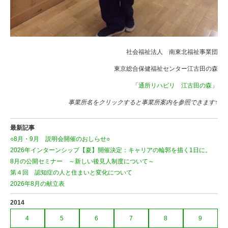
社会福祉法人 南東北福祉事業団
東京総合保健福祉センター江古田の森
「通所リハビリ 江古田の森」
事業所名をクリックすると事業所案内を参照できます↑
最新記事
○8月・9月 説明会開催のおしらせ○
2026年インターンシップ【夏】開催決定：キャリアの輪郭を描く1日に。
8月の公開セミナー ～新しい後見人制度について～
第４回 認知症の人と住まいと変化について
2026年8月の献立表
2014
4
5
6
7
8
9