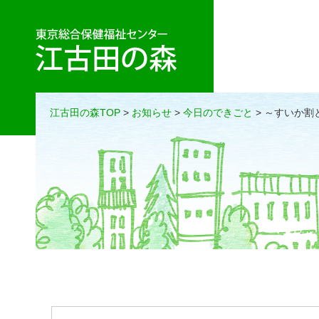
江古田の森TOP
>
お知らせ
>
今日のできごと
> ～すいか割