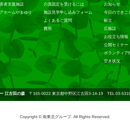
害者支援施設
介護認定を受けるには
お知らせ
アホームやまゆり
施設見学申し込みフォーム
今日のできご
よくあるご質問
献立
費用
広報誌
お役立ち情報
公開セミナー
ボランティア
空き状況
ー 江古田の森
〒165-0022 東京都中野区江古田3-14-19 TEL 03-5318
Copyright © 南東北グループ. All Rights Reserved.