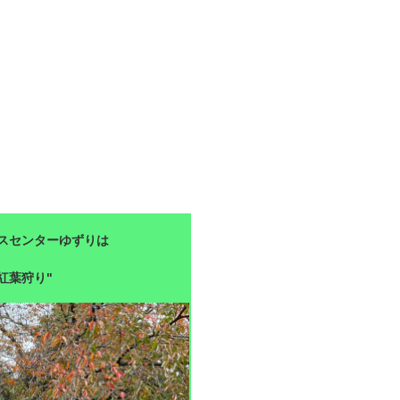
スセンターゆずりは
"紅葉狩り"