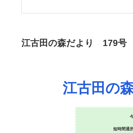
江古田の森だより 179号
江古田の
短時間通所