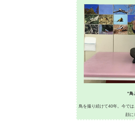
"鳥
鳥を撮り続けて40年。今で
顔に