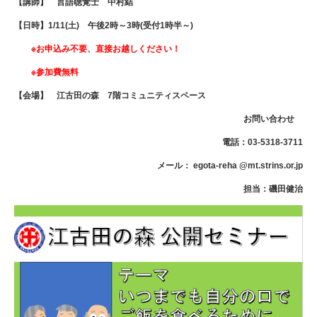
【講師】 言語聴覚士 中村結
【日時】1/11(土) 午後2時～3時(受付1時半～)
※お申込み不要、直接お越しください！
※参加費無料
【会場】 江古田の森 7階コミュニティスペース
お問い合わせ
電話：03-5318-3711
メール： egota-reha @mt.strins.or.jp
担当：磯田健治