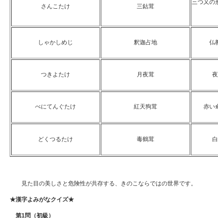
三つ又の
さんこたけ
三鈷茸
しゃかしめじ
釈迦占地
仏
つきよたけ
月夜茸
夜
べにてんぐたけ
紅天狗茸
赤い
どくつるたけ
毒鶴茸
白
見た目の美しさと危険性が共存する、きのこならではの世界です。
★漢字よみがなクイズ★
第
1
問（初級）