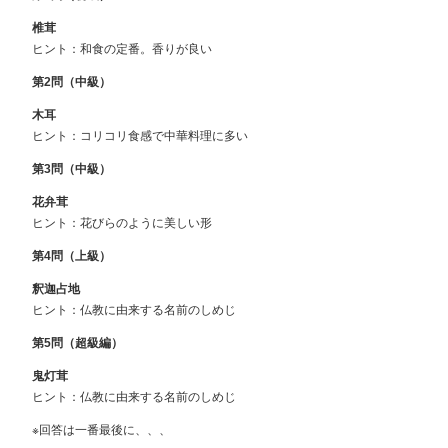
椎茸
ヒント：和食の定番。香りが良い
第
2
問（中級）
木耳
ヒント：コリコリ食感で中華料理に多い
第
3
問（中級）
花弁茸
ヒント：花びらのように美しい形
第
4
問（上級）
釈迦占地
ヒント：仏教に由来する名前のしめじ
第
5
問（超級編）
鬼灯茸
ヒント：仏教に由来する名前のしめじ
※回答は一番最後に、、、