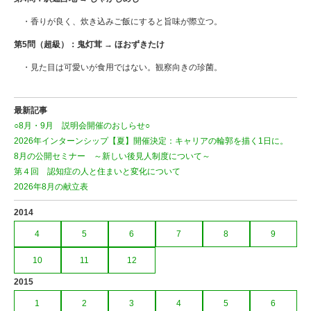
・香りが良く、炊き込みご飯にすると旨味が際立つ。
第
5
問（超級）：鬼灯茸
→
ほおずきたけ
・見た目は可愛いが食用ではない。観察向きの珍菌。
最新記事
○8月・9月 説明会開催のおしらせ○
2026年インターンシップ【夏】開催決定：キャリアの輪郭を描く1日に。
8月の公開セミナー ～新しい後見人制度について～
第４回 認知症の人と住まいと変化について
2026年8月の献立表
2014
4
5
6
7
8
9
10
11
12
2015
1
2
3
4
5
6