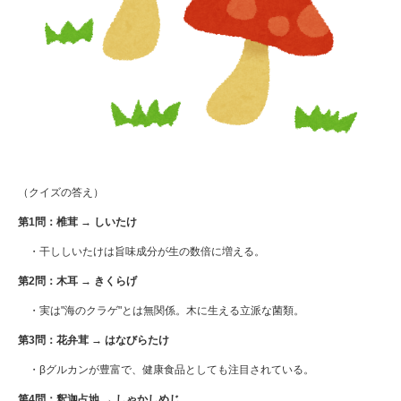
（クイズの答え）
第
1
問：椎茸
→
しいたけ
・干ししいたけは旨味成分が生の数倍に増える。
第
2
問：木耳
→
きくらげ
・実は
"
海のクラゲ
"
とは無関係。木に生える立派な菌類。
第
3
問：花弁茸
→
はなびらたけ
・β
グルカンが豊富で、健康食品としても注目されている。
第
4
問：釈迦占地
→
しゃかしめじ