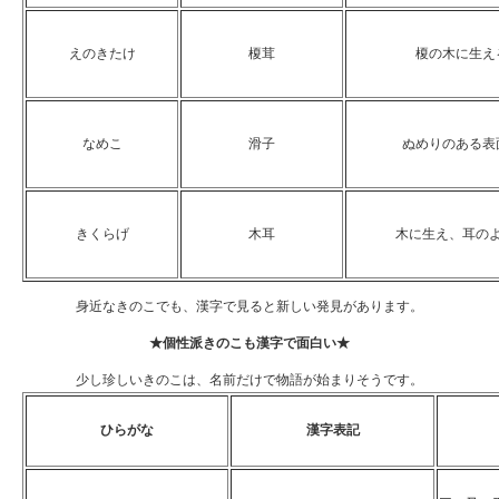
えのきたけ
榎茸
榎の木に生え
なめこ
滑子
ぬめりのある表
きくらげ
木耳
木に生え、耳の
身近なきのこでも、漢字で見ると新しい発見があります。
★個性派きのこも漢字で面白い★
少し珍しいきのこは、名前だけで物語が始まりそうです。
ひらがな
漢字表記