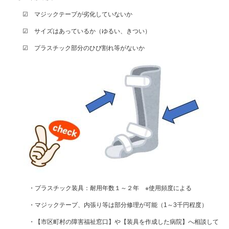
☑ マジックテープが劣化していないか
☑ サイズはあっているか（ゆるい、きつい）
☑ プラスチック部分のひび割れ等がないか
・プラスチック装具：耐用年数１～２年 ※使用頻度による
・マジックテープ、内張り等は部分修理が可能（
1
～
3
千円程度）
・【市区町村の障害福祉窓口】や【装具を作成した病院】へ相談して