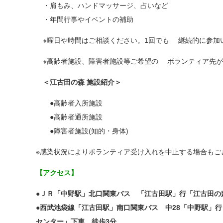
・肩もみ、ハンドマッサージ、占いなど
・年間行事やイベントの補助
※曜日や時間はご相談ください。1回でも 継続的に参加
※高齢者施設、障害者施設等ご希望の ボランティア先が
＜江古田の森 施設紹介＞
●高齢者入所施設
●高齢者通所施設
●障害者施設(知的・身体)
※感染状況によりボランティア受け入れを中止する場合もご
【アクセス】
●ＪＲ「中野駅」北口関東バス 「江古田駅」行「江古田の
●西武池袋線「江古田駅」南口関東バス 中28「中野駅」
センター」下車 徒歩3分