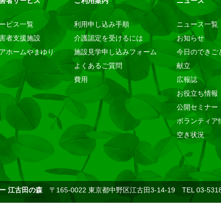
害者サービス
ご利用案内
ニュース
ービス一覧
利用申し込み手順
ニュース一覧
害者支援施設
介護認定を受けるには
お知らせ
アホームやまゆり
施設見学申し込みフォーム
今日のできご
よくあるご質問
献立
費用
広報誌
お役立ち情報
公開セミナー
ボランティア
空き状況
ー 江古田の森
〒165-0022 東京都中野区江古田3-14-19 TEL 03-5318