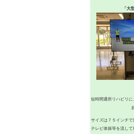
「大
短時間通所リハビリに
サイズは７５インチで
テレビ体操等を流して